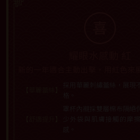
耀眼水感動 紅
新的一年適合主動出擊，用紅色來
採用華麗刺繡蕾絲，展現
【華麗蕾絲】
格。
罩杯內襯採雙層棉布隔絕
【舒適提升】
少外袋與肌膚接觸的摩
感。