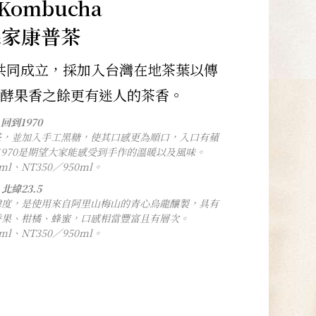
Kombucha
森家康普茶
t 夫妻共同成立，採加入台灣在地茶葉以傳
酵果香之餘更有迷人的茶香。
回到1970
茶，並加入手工黑糖，使其口感更為順口，入口有蘋
970是期望大家能感受到手作的溫暖以及風味。
0ml、NT350／950ml。
北緯23.5
緯度，是使用來自阿里山梅山的青心烏龍釀製，具有
香果、柑橘、蜂蜜，口感相當豐富且有層次。
0ml、NT350／950ml。