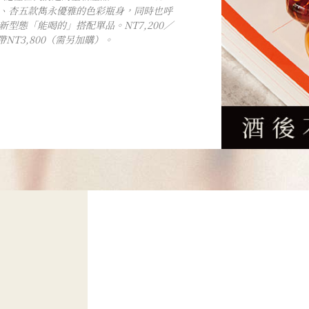
、杏五款雋永優雅的色彩瓶身，同時也呼
型態「能喝的」搭配單品。NT7,200／
帶NT3,800（需另加購）。