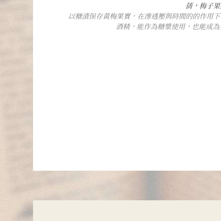
蒨，梅子果
以糖漬保存黃梅果實，在滲透壓與時間的的作用下
酒精，能作為糖漿使用，也能成為入