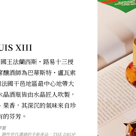
S XIII
國國王法蘭西斯・路易十三授
席釀酒師為巴蒂斯特・盧瓦索
00%選用法國干邑地區最中心地帶大
水晶酒瓶皆由水晶匠人吹製，
、果香，其深沉的氣味來自珍
有的芬芳。
萃裝
、隨性世代溝通的全新產品，THE DROP