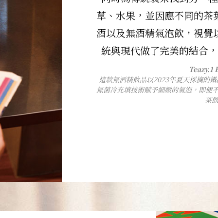
草、水果，並因應不同的茶
酒以及無酒精氣泡飲，視覺
統與現代做了完美的結合，
Teazy.
這款無酒精飲品以2023年夏天採摘的
無菌冷充填技術賦予細緻的氣泡，即便
茶飲