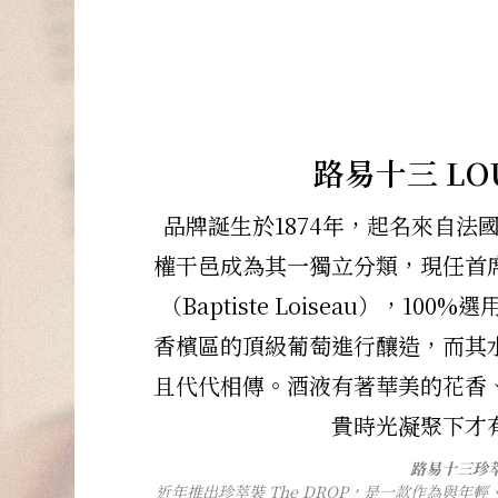
路易十三 LOUI
品牌誕生於1874年，起名來自法
權干邑成為其一獨立分類，現任首
（Baptiste Loiseau），1
香檳區的頂級葡萄進行釀造，而其
且代代相傳。酒液有著華美的花香
貴時光凝聚下才
路易十三珍
近年推出珍萃裝 The DROP，是一款作為與年輕