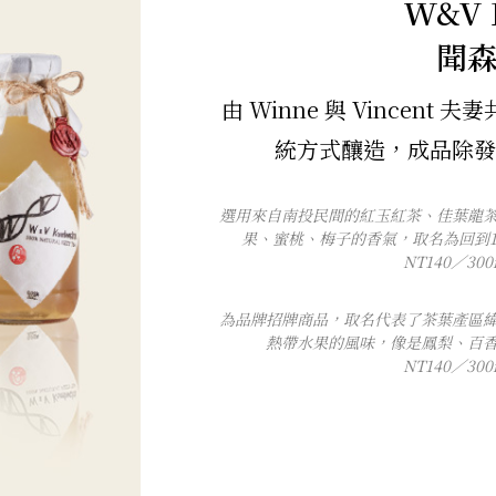
W&V 
聞
由 Winne 與 Vincen
統方式釀造，成品除發
選用來自南投民間的紅玉紅茶、佳葉龍
果、蜜桃、梅子的香氣，取名為回到1
NT140／30
為品牌招牌商品，取名代表了茶葉產區
熱帶水果的風味，像是鳳梨、百
NT140／30