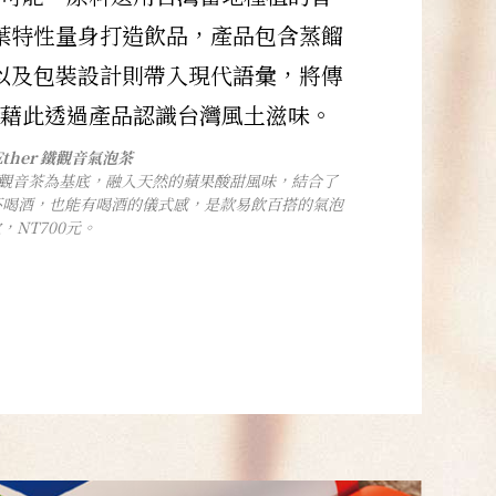
葉特性量身打造飲品，產品包含蒸餾
以及包裝設計則帶入現代語彙，將傳
藉此透過產品認識台灣風土滋味。
1 Ether 鐵觀音氣泡茶
鐵觀音茶為基底，融入天然的蘋果酸甜風味，結合了
不喝酒，也能有喝酒的儀式感，是款易飲百搭的氣泡
，NT700元。