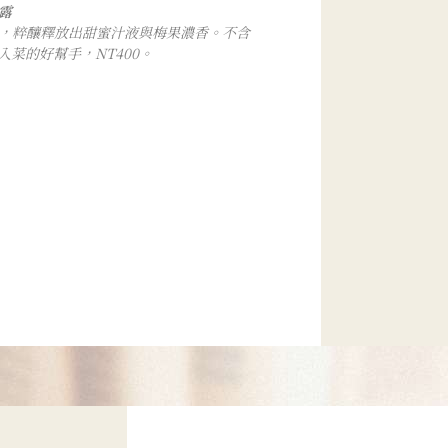
露
，粹釀釋放出甜蜜汁液與梅果濃香。不含
菜的好幫手，NT400。