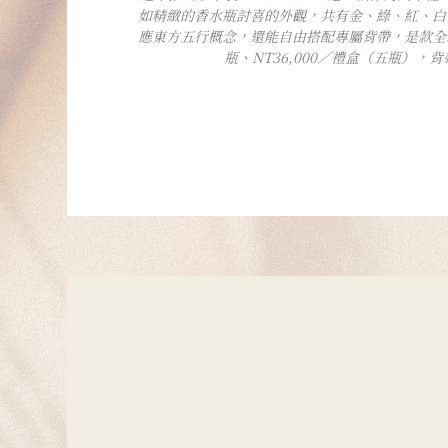
如精緻的香水瓶討喜的外觀，共有金、綠、紅、白
應東方五行概念，還能自由搭配專屬背帶，是款全新
瓶、NT36,000／禮盒（五瓶），背