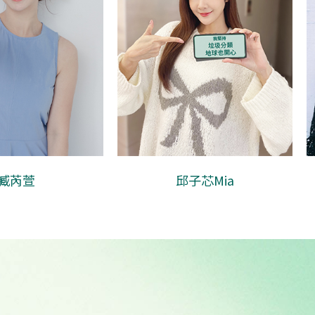
子芯Mia
姚愛寗