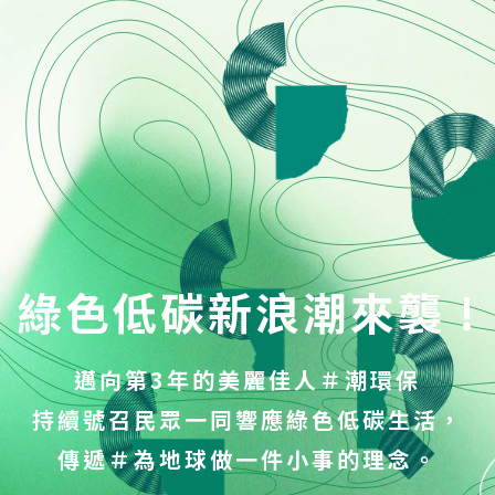
綠色低碳新浪潮來襲 !
邁向第3年的美麗佳人＃潮環保
持續號召民眾一同響應綠色低碳生活，
傳遞＃為地球做一件小事的理念。