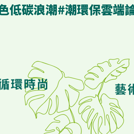
色低碳浪潮
#潮環保雲端