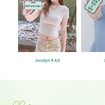
臧芮萱
邱